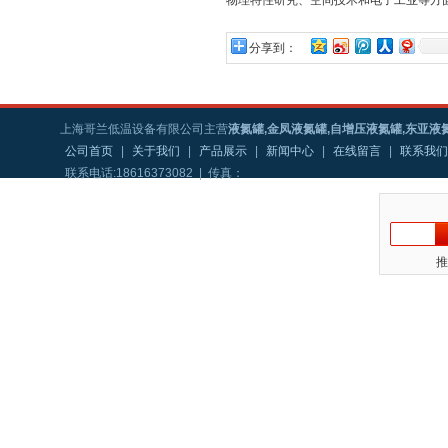
物理特性研究、空间技术和电子工业等方
分享到：
上海哥兰低温设备有限公司主营
液氮罐,金凤液氮罐,自增压液氮罐,东亚液
公司首页
|
关于我们
|
产品展示
|
新闻中心
|
在线留言
|
联系我们
联系电话:18616373082 | 传真：
推