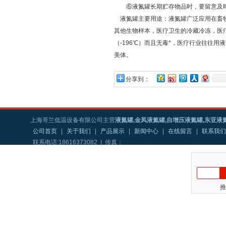
⑥液氮罐长期贮存物品时，要留意及
液氮罐主要用途：液氮罐广泛应用在畜牧
其他生物样本，医疗卫生的冷藏冷冻，医
（-196℃）而且无毒*，医疗行业往往
美体。
分享到：
上海哥兰低温设备有限公司主营
液氮罐,金凤液氮罐,自增压液氮罐,东亚液
公司首页
|
关于我们
|
产品展示
|
新闻中心
|
在线留言
|
联系我们
联系电话:18616373082 | 传真：
推