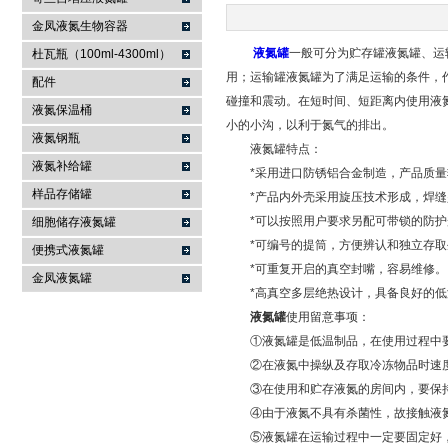
金凤液氮生物容器
上海哥兰低温设备有限公司
液氮罐
一般可分为贮存罐液氮罐、运
杜瓦瓶（100ml-4300ml）
用；运输罐液氮罐为了满足运输的条件，
配件
碰撞和震动。在短时间、短距离内使用液
液氮保温桶
小的小沟，以利于氮气的排出。
液氮钢瓶
液氮罐特点：
液氮补给罐
*采用进口防锈铝合金制造，产品质量
样品存储罐
*产品内外壳采用旋压技术形成，焊缝
*可以按照用户要求另配可带锁的防护
细胞储存液氮罐
*可编号的提筒，方便辨认和独立存取
便携式液氮罐
*可重复开启的真空封嘴，容易维修。
金凤液氮罐
*高真空多层绝热设计，具备良好的低温绝
液氮罐
使用留意事项：
①液氮罐是低温制品，在使用过程中
②在液氮中操纵及存取冷冻物品时速度
③在使用和贮存液氮的房间内，要保持
④由于液氮不具有杀菌性，故接触液氮
⑤液氮罐在运输过程中一定要固定好，