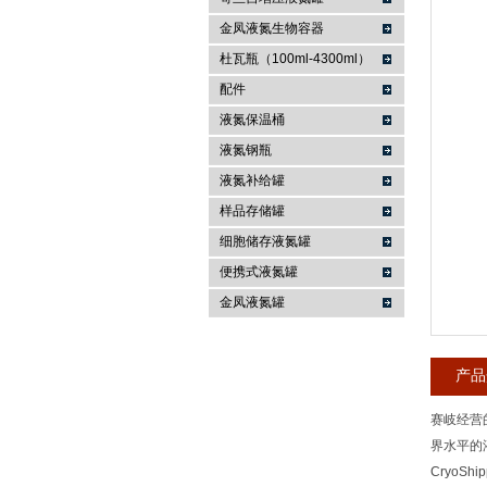
金凤液氮生物容器
上海哥兰低温设备有限公司
杜瓦瓶（100ml-4300ml）
配件
液氮保温桶
液氮钢瓶
液氮补给罐
样品存储罐
细胞储存液氮罐
便携式液氮罐
金凤液氮罐
产品
赛岐经营
界水平的
CryoS