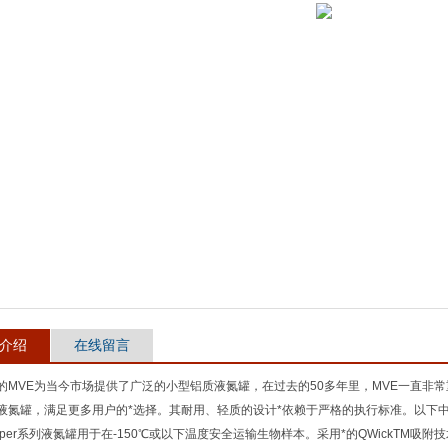
介绍
在线留言
的MVE为当今市场提供了广泛的小型铝质液氮罐，在过去的50多年里，MVE一直非
液氮罐，满足更多用户的*选择。其耐用、轻质的设计*依赖于严格的执行标准。以下
hipper系列液氮罐用于在-150℃或以下温度安全运输生物样本。采用*的QWickT